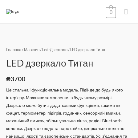
0
Головна
/
Магазин
/
Led-Дзеркало
/ LED дзеркало Титан
LED дзеркало Титан
₴
3700
Це стильна і функціоняльна модель. Підійде до будь-якого
інтер’єру. Можливе замовлення в будь-якому розмірі.
Дзеркало може бути з додатковими функціями, такими як
фацет, термометер, підігрів, годинник, сенсорний вмикач,
механічний вмикач, збільшувальна лінза, радіо і Bluetooth-
колонки. Дзеркало
водо
та
паро
стійке, дзеркальне полотно
найвищої якості та європейських стандартів. Усі з’єднання та