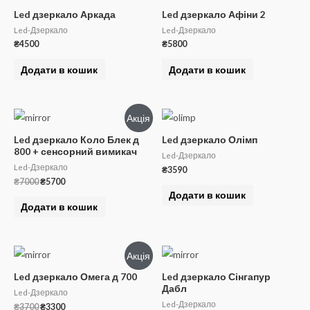
Led дзеркало Аркада
Led дзеркало Афіни 2
Led-Дзеркало
Led-Дзеркало
₴
4500
₴
5800
Додати в кошик
Додати в кошик
Акція
Led дзеркало Коло Блек д
Led дзеркало Олімп
800 + сенсорний вимикач
Led-Дзеркало
Led-Дзеркало
₴
3590
Оригінальна
Поточна
₴
7000
₴
5700
ціна:
ціна:
Додати в кошик
₴7000.
₴5700.
Додати в кошик
Акція
Led дзеркало Омега д 700
Led дзеркало Сінгапур
Дабл
Led-Дзеркало
Led-Дзеркало
Оригінальна
Поточна
₴
3700
₴
3300