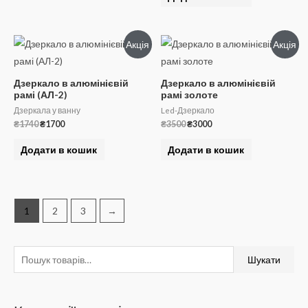
Акція
Акція
Дзеркало в алюмінієвій
Дзеркало в алюмінієвій
рамі (АЛ-2)
рамі золоте
Дзеркала у ванну
Led-Дзеркало
Оригінальна
Поточна
Оригінальна
Поточна
₴
1740
₴
1700
₴
3500
₴
3000
ціна:
ціна:
ціна:
ціна:
₴1740.
₴1700.
₴3500.
₴3000.
Додати в кошик
Додати в кошик
1
2
3
→
Ш
Шукати
у
к