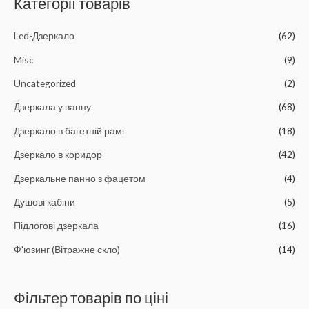
Категорії товарів
а
т
Led-Дзеркало
(62)
и
:
Misc
(9)
Uncategorized
(2)
Дзеркала у ванну
(68)
Дзеркало в багетній рамі
(18)
Дзеркало в коридор
(42)
Дзеркальне панно з фацетом
(4)
Душові кабіни
(5)
Підлогові дзеркала
(16)
Ф'юзинг (Вітражне скло)
(14)
Фільтер товарів по ціні