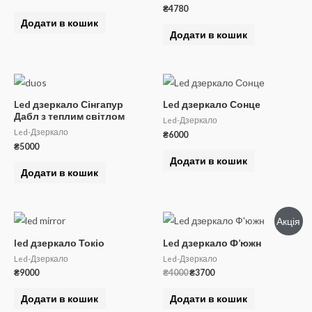
ціна:
ціна:
₴
4780
₴3700.
₴3300.
Додати в кошик
Додати в кошик
Led дзеркало Сінгапур
Led дзеркало Сонце
Дабл з теплим світлом
Led-Дзеркало
Led-Дзеркало
₴
6000
₴
5000
Додати в кошик
Додати в кошик
Акція
led дзеркало Токіо
Led дзеркало Ф’южн
Led-Дзеркало
Led-Дзеркало
Оригінальна
Поточна
₴
9000
₴
4000
₴
3700
ціна:
ціна:
₴4000.
₴3700.
Додати в кошик
Додати в кошик