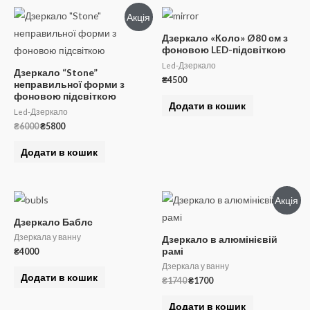
Акція
Дзеркало «Коло» Ø80 см з
фоновою LED-підсвіткою
Led-Дзеркало
Дзеркало “Stone”
₴
4500
неправильної форми з
фоновою підсвіткою
Додати в кошик
Led-Дзеркало
Оригінальна
Поточна
₴
6000
₴
5800
ціна:
ціна:
₴6000.
₴5800.
Додати в кошик
Акція
Дзеркало Баблс
Дзеркала у ванну
Дзеркало в алюмінієвій
рамі
₴
4000
Дзеркала у ванну
Додати в кошик
Оригінальна
Поточна
₴
1740
₴
1700
ціна:
ціна:
₴1740.
₴1700.
Додати в кошик