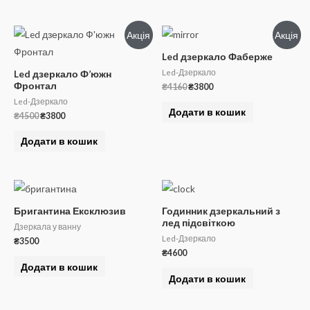
Акція
Акція
Led дзеркало Фаберже
Led-Дзеркало
Led дзеркало Ф’южн
Фронтал
Оригінальна
Поточна
₴
4160
₴
3800
ціна:
ціна:
Led-Дзеркало
₴4160.
₴3800.
Додати в кошик
Оригінальна
Поточна
₴
4500
₴
3800
ціна:
ціна:
₴4500.
₴3800.
Додати в кошик
Бригантина Ексклюзив
Годинник дзеркальний з
лед підсвіткою
Дзеркала у ванну
Led-Дзеркало
₴
3500
₴
4600
Додати в кошик
Додати в кошик