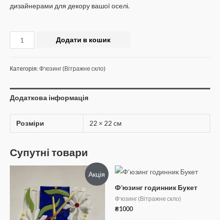
дизайнерами для декору вашої оселі.
Ф’юзинг
Додати в кошик
годинник
Черрі
Категорія:
Ф'юзинг (Вітражне скло)
кількість
Додаткова інформація
Розміри
22 × 22 см
Супутні товари
Акція
Ф’юзинг годинник Букет
Ф'юзинг (Вітражне скло)
₴
1000