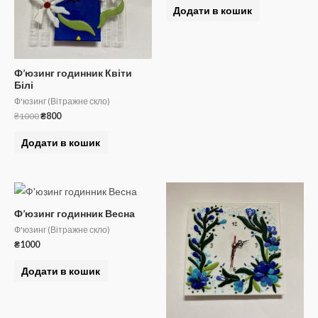
Додати в кошик
Ф’юзинг годинник Квіти
Білі
Ф'юзинг (Вітражне скло)
Оригінальна
Поточна
₴
1000
₴
800
ціна:
ціна:
₴1000.
₴800.
Додати в кошик
Ф’юзинг годинник Весна
Ф'юзинг (Вітражне скло)
₴
1000
Додати в кошик