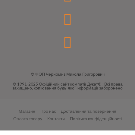
© ФОП Черномиз Микола Григорович
© 1991-2025 Офіційний сайт компатії Дукат® : Всі права
захищено, копіювання будь-якої інформації заборонено
Магазин
Про нас
Доставлення та повернення
Оплата товару
Контакти
Політика конфіденційності