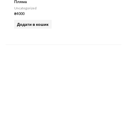
Пляма
Uncategorized
₴
4000
Додати в кошик
«русский военный
корабль, иди на
Х*Й!»
В зв’язку з вторгненням росії в Україну,
термін виконання замовлень може