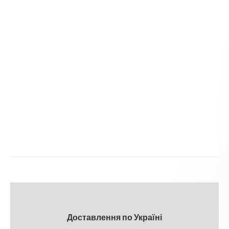
змінитися.
10% коштів з прибутку ми передаємо
на допомогу ЗСУ.
Слава Україні!
Доставлення по Україні