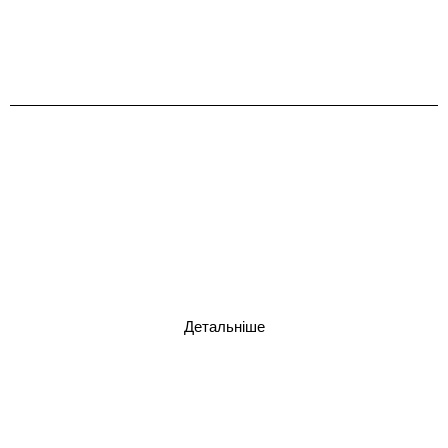
Душові кабіни
Детальніше