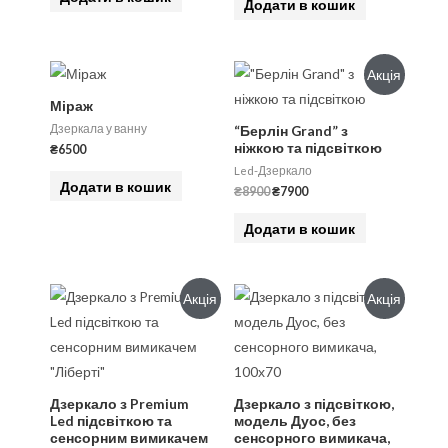
Додати в кошик
Акція
Міраж
Дзеркала у ванну
“Берлін Grand” з
ніжкою та підсвіткою
₴
6500
Led-Дзеркало
Додати в кошик
₴
8900
₴
7900
Додати в кошик
Акція
Акція
Дзеркало з Premium
Дзеркало з підсвіткою,
Led підсвіткою та
модель Дуос, без
сенсорним вимикачем
сенсорного вимикача,