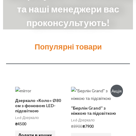
та наші менеджери вас
проконсультують!
Популярні товари
Акція
Дзеркало «Коло» Ø80
см з фоновою LED-
“Берлін Grand” з
підсвіткою
ніжкою та підсвіткою
Led-Дзеркало
Led-Дзеркало
₴
4500
₴
8900
₴
7900
Додати в кошик