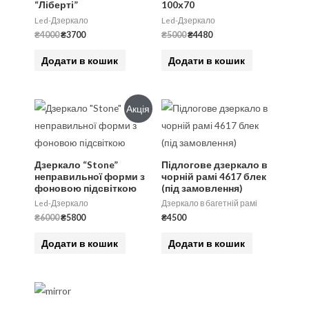
“Ліберті”
100х70
Led-Дзеркало
Led-Дзеркало
₴
4000
₴
3700
₴
5000
₴
4480
Додати в кошик
Додати в кошик
Акція
Дзеркало “Stone”
Підлогове дзеркало в
неправильної форми з
чорній рамі 4617 блек
фоновою підсвіткою
(під замовлення)
Led-Дзеркало
Дзеркало в багетній рамі
₴
6000
₴
5800
₴
4500
Додати в кошик
Додати в кошик