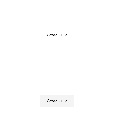
LED дзеркало
Детальніше
Підлогове дзеркало
Детальніше